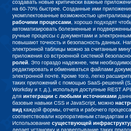
создавать новые критически важные приложени
на 60-70% быстрее. Созданные ими приложени
укомплектованные возможностью централизац
рабочими процессами
, хорошо подходят чтоб
автоматизировать болезненные и подверженн
ручные процессы с документами и электронными
повышают точность и безопасность данных. На
электронной таблицы можно за считанные мину
приложения со встроенной системой безопасн
ролей
. Это гораздо надежнее, чем необходимо
редактировать и обмениваться файлами докуме
электронной почте. Кроме того, легко расшири
таких приложений с помощью SaaS-решений (SA
Workday и т. д.), используя доступные REST A
для
интеграции с любыми источниками
данн
базовые навыки CSS и JavaScript, можно
настр
вид
каждой формы, отчета и рабочего процесса,
соответствовали корпоративным стандартам и 
Использование
существующей инфраструкту
делает установку и развертывание таких прил