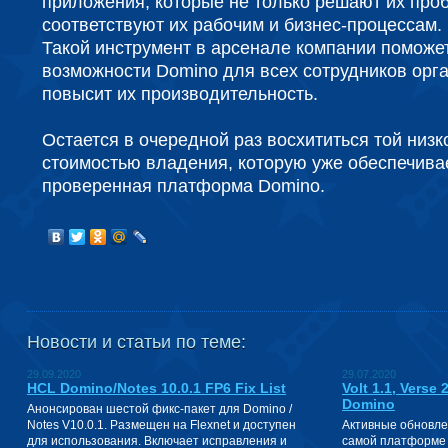
приложения, которые не только решают их проб
соответствуют их рабочим и бизнес-процессам.
Такой инструмент в арсенале компании поможе
возможности Domino для всех сотрудников орг
повысит их производительность.
Остается в очередной раз восхититься той низк
стоимостью владения, которую уже обеспечива
проверенная платформа Domino.
Новости и статьи по теме:
29.09.2020
29.07.2020
HCL Domino/Notes 10.0.1 FP6 Fix List
Volt 1.1, Verse
Domino
Анонсирован шестой фикс-пакет для Domino /
Notes V10.0.1. Размещен на Flexnet и доступен
Активные обновле
для использования. Включает исправления и
самой платформе 