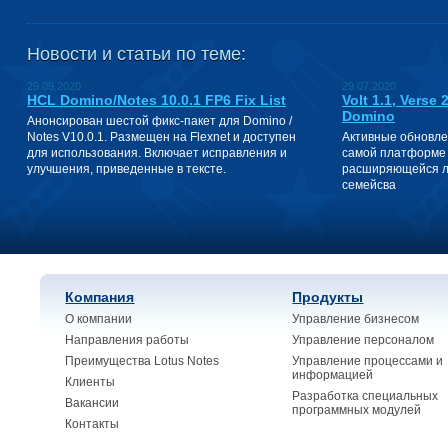
Новости и статьи по теме:
29.09.2020
29.07.2020
HCL Domino/Notes 10.0.1 FP6 Fix List
Volt 1.1, Verse
Domino
Анонсирован шестой фикс-пакет для Domino /
Notes V10.0.1. Размещен на Flexnet и доступен
Активные обновле
для использования. Включает исправления и
самой платформе 
улучшения, приведенные в тексте.
расширяющейся ли
семейсва
Компания
Продукты
О компании
Управление бизнесом
Направления работы
Управление персоналом
Преимущества Lotus Notes
Управление процессами и
информацией
Клиенты
Разработка специальных
Вакансии
программных модулей
Контакты