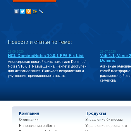
Новости и статьи по теме:
29.09.2020
29.07.2020
HCL Domino/Notes 10.0.1 FP6 Fix List
Volt 1.1, Verse
Domino
Анонсирован шестой фикс-пакет для Domino /
Notes V10.0.1. Размещен на Flexnet и доступен
Активные обновле
для использования. Включает исправления и
самой платформе 
улучшения, приведенные в тексте.
расширяющейся ли
семейсва
Компания
Продукты
О компании
Управление бизнесом
Направления работы
Управление персоналом