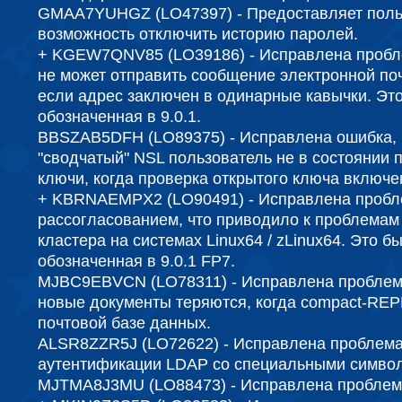
GMAA7YUHGZ (LO47397) - Предоставляет поль
возможность отключить историю паролей.
+ KGEW7QNV85 (LO39186) - Исправлена ​​пробле
не может отправить сообщение электронной по
если адрес заключен в одинарные кавычки. Эт
обозначенная в 9.0.1.
BBSZAB5DFH (LO89375) - Исправлена ​​ошибка, 
"сводчатый" NSL пользователь не в состоянии 
ключи, когда проверка открытого ключа включе
+ KBRNAEMPX2 (LO90491) - Исправлена ​​проб
рассогласованием, что приводило к проблемам
кластера на системах Linux64 / zLinux64. Это б
обозначенная в 9.0.1 FP7.
MJBC9EBVCN (LO78311) - Исправлена ​​проблем
новые документы теряются, когда compact-REP
почтовой базе данных.
ALSR8ZZR5J (LO72622) - Исправлена ​​проблема
аутентификации LDAP со специальными симво
MJTMA8J3MU (LO88473) - Исправлена ​​проблем