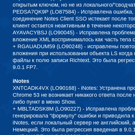
открытым ключом, но не из локального/"сводчат
PEDSA7QK9P (LO87584) - Исправлена ​​ошибка, 
соединение Notes Client SSO истекает после тог
клиент остается неактивным в течение некотор
AYAVACYBSJ (LO90045) - Исправлена ​​проблема
вложение XML воспринималось как часть тела 
+ RGAUADUM59 (LO90248) -
исправлены повто
вложения при использовании объекта LS когда
файлы к полю записи Richtext.
Это была регрес
9.0.1 FP7.
iNotes
XNTCADK4VX (LO90168) - iNotes: Устранена про
Chrome 53 не возникает никакого ответа после 
либо пункт в меню Show.
+ MBLTADSK8M (LO90227) - Исправлена ​​пробл
генерировала "формулу" ошибки и приводила к
iNotes, если локальный сервер не английский, 
Немецкий. Это была регрессия введеная в 9.0.