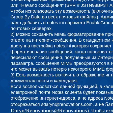
или "Начало сообщения" (SPR # JSTN98BP3T A
Чтобы использовать эту возможность (включит
Group By Date во всех почтовых файлах), Адм
надо добавить в notes.ini параметр EnableGrou
почтовых серверах,
2) Можно сохранить MIME форматирование при
ответе на интернет-сообщения. В стандартном 
доступна настройка notes.ini которая сохраняе
форматирование сообщений, когда пользовате
пересылают сообщения, полученные из Интерне
параметра, сообщения MIME преобразуются в No
что может вызвать потерю некоторого MIME фо
3) Есть возможность включить отображение инт
документах почты и календаря.
Если воспользоваться данной функцией, в кале
электронной почте Notes клиента будет показы
отображение интернет-адреса, а не адреса Notes
Sa
отображаться sdaryn@renovations.com, а не
Daryn/Renovations@Renovations)
. Чтобы вк