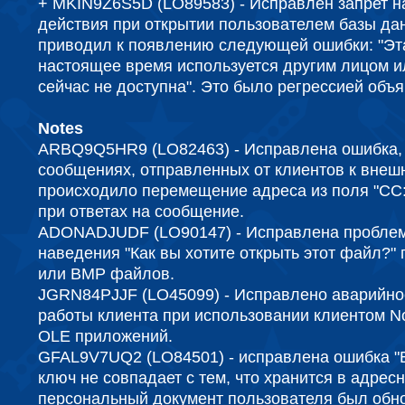
+ MKIN9Z6S5D (LO89583) - Испра
влен
запрет 
действия при открытии пользователем базы да
приводил
к появлению следующей ошибк
и
:
"
Эт
настоящее время используется другим лицом и
сейчас не доступна". Это было регрессией объя
Notes
ARBQ9Q5HR9 (LO82463) - Исправлена ​​ошибка, 
сообщениях, отправленных от клиентов к внеш
происходило перемещение адреса из поля "CC:"
при ответах на сообщение.
ADONADJUDF (LO90147) - Исправлена ​​пробле
наведения "Как вы хотите открыть этот файл?"
или BMP файлов.
JGRN84PJJF (LO45099) - Исправлено аварийн
работы клиента при использовании клиентом N
OLE приложений.
GFAL9V7UQ2 (LO84501) - исправлена ошибка 
ключ не совпадает с тем, что хранится в адресн
персональный документ пользователя был обн