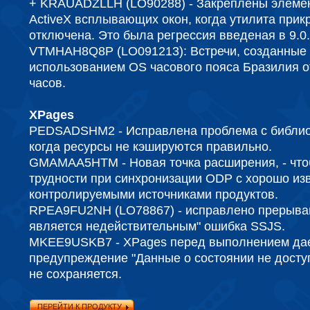
+ KRAUADZLLH (LO90288) - Закреплены элеме
ActiveX всплывающих окон, когда утилита при
отключена. Это была регрессия введеная в 9.0.
VTMHAH8Q8P (LO091213): Встречи, созданные в
использованием OS часового пояса Бразилия о
часов.
XPages
PEDSADSHM2 - Исправлена проблема с библиот
когда ресурсы не кэшируются правильно.
GMAMAA5HTM - Новая точка расширения, - что
трудности при синхронизации ODP с хорошо из
контролируемыми источниками продуктов.
RPEA9FU2NH (LO78867) - исправлено прерыва
является недействительным" ошибка SSJS.
MKEE9USKB7 - XPages перед выполнением да
предупреждение "Данные о состоянии не досту
не сохраняется.
ПЕРЕЙТИ К ПРОДУКТУ