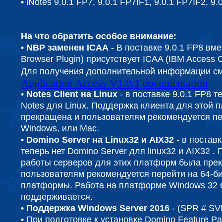
• iNotes 9.0.1 FP7, 9.0.1 FP7IF1, 9.0.1 FP7IF2, 9.
На что обратить особое внимание:
•
NBP заменен ICAA
- В поставке 9.0.1 FP8 вм
Browser Plugin) присутствует ICAA (IBM Access Cli
Для получения дополнительной информации с
Application Access V1.0.1 documentation
•
Notes Client на Linux
- в поставке 9.0.1 FP8 т
Notes для Linux. Поддержка клиента для этой
прекращена и пользователям рекомендуется пе
Windows, или Mac.
•
Domino Server на Linux32 и AIX32
- в поставк
теперь нет Domino Server для linux32 и AIX32 .
работы серверов для этих платформ была пре
пользователям рекомендуется перейти на 64-б
платформы. Работа на платформе Windows 32 
поддерживается.
•
Поддержка Windows Server 2016
- (SPR # S
• При подготовке к установке Domino Feature Pa