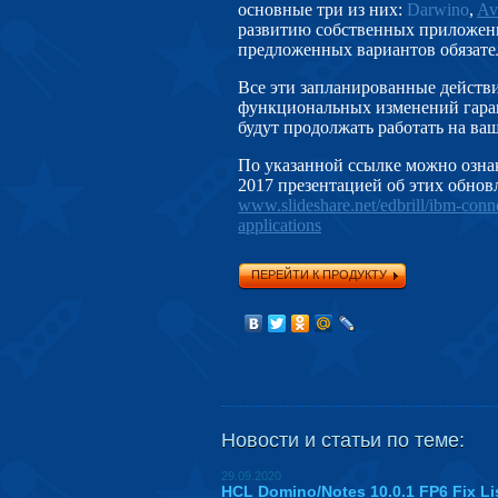
основные три из них:
Darwino
,
Av
развитию собственных приложений
предложенных вариантов обязате
Все эти запланированные действи
функциональных изменений гаран
будут продолжать работать на ва
По указа
нной ссылке можно озна
2017 презентацией
об этих обнов
www.slideshare.net/edbrill/ibm-con
applications
ПЕРЕЙТИ К ПРОДУКТУ
Новости и статьи по теме:
29.09.2020
HCL Domino/Notes 10.0.1 FP6 Fix Li