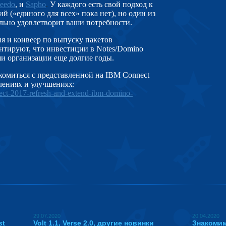
eedo
, и
Sapho
.
У каждого есть свой подход к
 («единого для всех» пока нет), но один из
льно удовлетворит ваши потребности.
я и конвеер по выпуску пакетов
тируют, что инвестиции в Notes/Domino
ши организации еще долгие годы.
комиться с представленной на IBM Connect
лениях и улучшен
иях:
nect-2017-refresh-and-extend-ibm-domino-
29.07.2020
20.04.2020
st
Volt 1.1, Verse 2.0, другие новинки
Знакомим