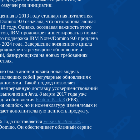
 озвучен ряд инициатив:
нная в 2013 году стандартная пятилетняя
Domino 9.0 означала, что основополагающая
18 году. Однако, осознавая важность этого
нтов, IBM продолжает инвестировать в новые
то поддержка IBM Notes/Domino 9.0 продлена
до 2024 года. Завершение жизненного цикла
продолжается регулярное обновление и
й, базирующихся на новых требованиях
ствах.
ю была анонсирована новая модель
авляющих собой регулярные обновления с
ностями. Такой подход позволяет
ю непрерывную доставку усовершенствований
выполнения Java. 8 марта 2017 года уже
 для обновления
Feature Pack 8
(FP8)
,
ия ошибок, но и номенклатуру изменяемых и
дает дополнительную ценность продукту.
6 года поставляется
Verse On-Premises
-
Domino. Он обеспечивает облачный сервис