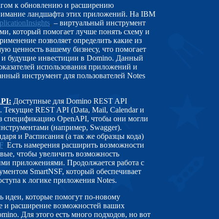
гом к обновлению и расширению
нимание ландшафта этих приложений. На IBM
licationInsights
,
– виртуальный инструмент
ми, который помогает лучше понять схему и
применение позволяет определить какие из
ю ценность вашему бизнесу, что помогает
 и будущие инвестиции в Domino. Данный
показателей использования приложений и
Данный инструмент для пользователей Notes
API
:
Доступные для Domino REST API
 Текущие REST API (Data, Mail, Calendar и
рез спецификацию OpenAPI, чтобы они могли
нструментами (например, Swagger).
аря и Расписания (а так же образцы кода)
F
.
Есть намерения расширить возможности
вые, чтобы увеличить возможность
ми приложениями. Продолжается работа с
ументом SmartNSF, который обеспечивает
ступа к логике приложения Notes.
ь идеи, которые помогут по-новому
ие и расширение возможностей ваших
ino. Для этого есть много подходов, но вот