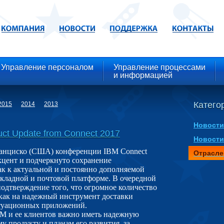
Управление персоналом
Управление процессами
и информацией
Категор
2015
2014
2013
Новости
ct Update from Connect 2017
Новости
анциско (США) конференции IBM Connect
Отрасле
кцент и подчеркнуто сохранение
к к актуальной и постоянно дополняемой
ладной и почтовой платформе. В очередной
подтверждение того, что огромное количество
 как на надежный инструмент доставки
итуационных приложений.
BM и ее клиентов важно иметь надежную
у продукту и планам его развития, за