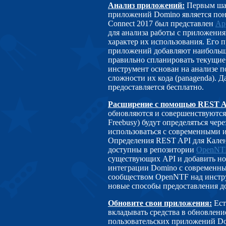
Анализ приложений:
Первым ша
приложений Domino является по
Connect 2017 был представлен
App
для анализа работы с приложения
характер их использования. Его 
приложений добавляют наибольшу
правильно спланировать текущие
инструмент основан на анализе 
сложности их кода (panagenda). 
предоставляется бесплатно.
Расширение с помощью REST 
обновляются и совершенствуются.
Freebusy) будут определяться че
использоваться с современными и
Определения REST API для Календ
доступны в репозитории
OpenNT
существующих API и добавить но
интеграции Domino с современны
сообществом OpenNTF над инстр
новые способы предоставления до
Обновите свои приложения:
Ест
вкладывать средства в обновлен
пользовательских приложений Dom