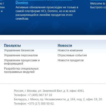
Domino
o /
Welcome to
упен
Активные обновления происходях не только в
быстрого с
 и
самой платформе HCL Domino, но и во всей
расширяющейся линейке продуктов этого
семейсва
Продукты
Новости
Управление бизнесом
Новости компании
Управление персоналом
Отраслевые события
Управление процессами и
Новости продуктов
информацией
Разработка специальных
программных модулей
Россия, г. Москва, ул. Земляной Вал, д. 9, офис 4061
Телефон: +7 (495) 967 97 33
Беларусь, г. Минск, пр. Независимости, д. 164, под. 2, офис 19, 20.
Телефон: +375 (17) 300 50 62.