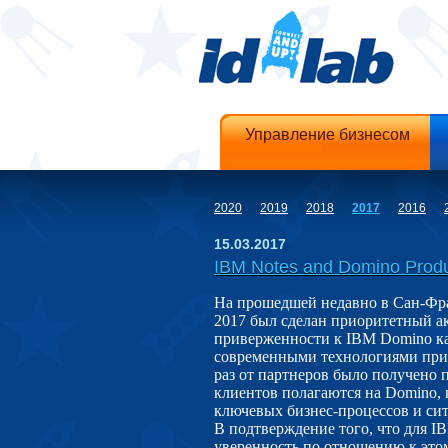
Управление бизнесом
2020
2019
2018
2017
2016
15.03.2017
IBM Notes and Domino Produ
На прошедшей недавно в Сан-Фр
2017 был сделан приоритетный а
приверженности к IBM Domino ка
современными технологиями прик
раз от партнеров было получено 
клиентов полагаются на Domino,
ключевых бизнес-процессов и с
В подтверждение того, что для I
уверенность по отношению к этом