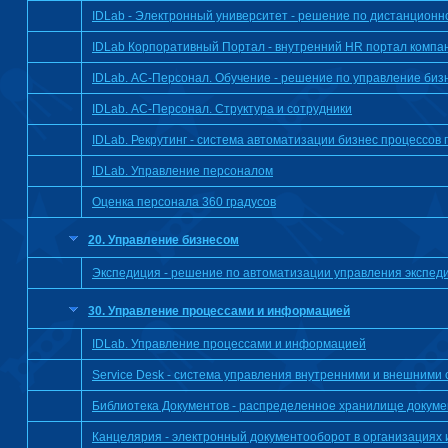
IDLab - Электронный университет - решение по дистанционн
IDLab Корпоративный Портал - внутренний HR портал компа
IDLab. АС-Персонал. Обучение - решение по управление би
IDLab. АС-Персонал. Структура и сотрудники
IDLab. Рекрутинг - система автоматизации бизнес процессов
IDLab. Управление персоналом
Оценка персонала 360 градусов
20. Управление бизнесом
Экспедиция - решение по автоматизации управления экспед
30. Управление процессами и информацией
IDLab. Управление процессами и информацией
Service Desk - система управления внутренними и внешними
Библиотека Документов - распределенное хранилище докуме
Канцелярия - электронный документооборот в организациях 