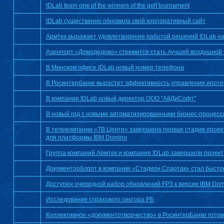
IDLab team one of the winners of the golf tournament
IDLab существенно обновила свой корпоративный сайт
Армтек выражает удовлетворение работой решений IDLab на 
Аэропорт «Домодедово» стремится стать лучшей воздушной 
В Минском офисе IDLab новый номер телефона
В Росинтербанке вырастет эффективность управления ипот
В компании IDLab новый директор ООО "АйДиСофт"
В новый год с новыми автоматизированными бизнес-процесс
В телекомпании «ТВ Центр» завершена первая стадия проек
для платформы IBM Domino
Группа компаний Армтек и компания IDLab завершили проек
Документооборот в компании «Стадион Спартак» стал быстр
Доступен очередной набор обновлений FP3 к версии IBM Domi
Исследование страхового сектора РБ
Коллективное «документотворчество» в РосинтерБанке готов