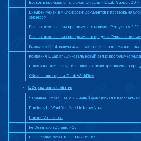
Введен в промышленную эксплуатацию «IDLab. Support 2.0 »
Внедрен механизм блокировки документов и проверка на блок
сервером
Вышла новая версия программного модуля «Рекрутинг» 3.33
Вышла новая версия программного продукта "Управление Фи
Компания IDLab выпустила новую версию программного прод
Компания IDLab опубликовала новый релиз программногомоду
Наша компания выпустила новую версию программного прод
Обновление версии IDLab WorkFlow
3. Отраслевые события
Sametime Limited Use V10 - новый функционал и перспективы
Domino v11: What You Need to Know Now
Domino Volt is here!
for Destination Domino v 10
HCL Domino/Notes 10.0.1 FP6 Fix List