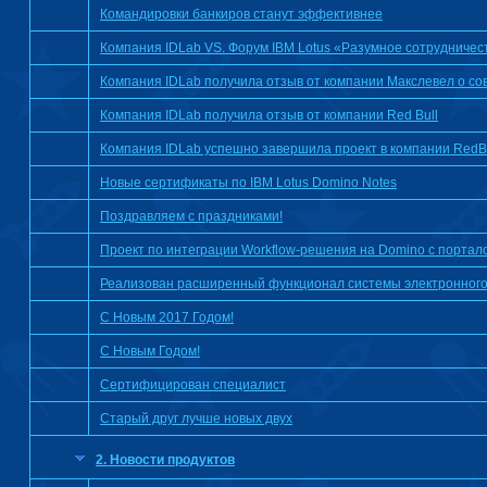
Командировки банкиров станут эффективнее
Компания IDLab VS. Форум IBM Lotus «Разумное сотрудниче
Компания IDLab получила отзыв от компании Макслевел о со
Компания IDLab получила отзыв от компании Red Bull
Компания IDLab успешно завершила проект в компании RedB
Новые сертификаты по IBM Lotus Domino Notes
Поздравляем с праздниками!
Проект по интеграции Workflow-решения на Domino с порта
Реализован расширенный функционал системы электронного
С Новым 2017 Годом!
С Новым Годом!
Сертифицирован специалист
Старый друг лучше новых двух
2. Новости продуктов