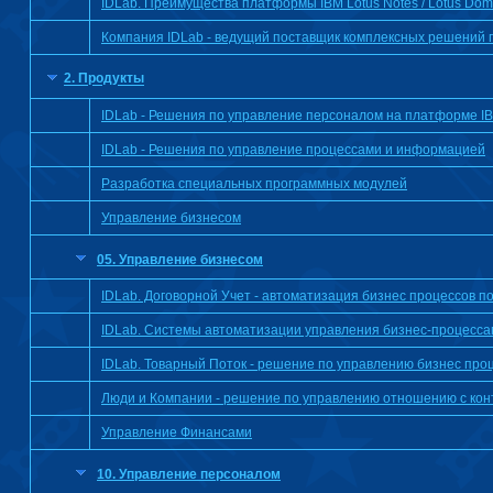
IDLab. Преимущества платформы IBM Lotus Notes / Lotus Dom
Компания IDLab - ведущий поставщик комплексных решений п
2. Продукты
IDLab - Решения по управление персоналом на платформе IB
IDLab - Решения по управление процессами и информацией
Разработка специальных программных модулей
Управление бизнесом
05. Управление бизнесом
IDLab. Договорной Учет - автоматизация бизнес процессов п
IDLab. Системы автоматизации управления бизнес-процесса
IDLab. Товарный Поток - решение по управлению бизнес про
Люди и Компании - решение по управлению отношению с кон
Управление Финансами
10. Управление персоналом